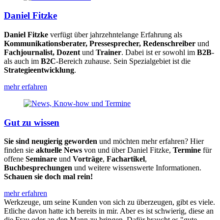
Daniel Fitzke
Daniel Fitzke
verfügt über jahrzehntelange Erfahrung als
Kommunikationsberater, Pressesprecher, Redenschreiber
und
Fachjournalist, Dozent
und
Trainer
. Dabei ist er sowohl im
B2B
-
als auch im
B2C
-Bereich zuhause. Sein Spezialgebiet ist die
Strategieentwicklung
.
mehr erfahren
Gut zu wissen
Sie sind neugierig geworden
und möchten mehr erfahren? Hier
finden sie
aktuelle News
von und über Daniel Fitzke,
Termine
für
offene
Seminare
und
Vorträge
,
Fachartikel
,
Buchbesprechungen
und weitere wissenswerte Informationen.
Schauen sie doch mal rein!
mehr erfahren
Werkzeuge, um seine Kunden von sich zu überzeugen, gibt es viele.
Etliche davon hatte ich bereits in mir. Aber es ist schwierig, diese an
die Frau oder an den Mann zu bringen. Dafür braucht es "gute