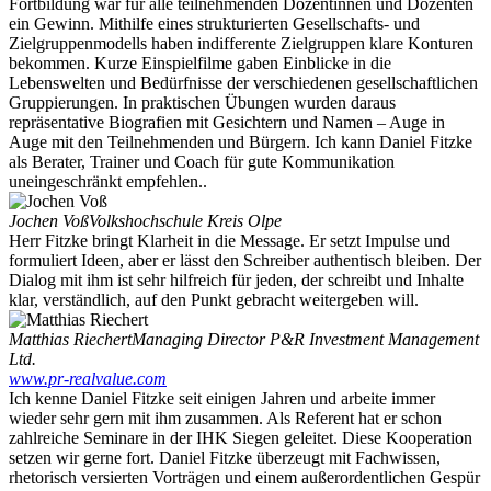
Fortbildung war für alle teilnehmenden Dozentinnen und Dozenten
ein Gewinn. Mithilfe eines strukturierten Gesellschafts- und
Zielgruppenmodells haben indifferente Zielgruppen klare Konturen
bekommen. Kurze Einspielfilme gaben Einblicke in die
Lebenswelten und Bedürfnisse der verschiedenen gesellschaftlichen
Gruppierungen. In praktischen Übungen wurden daraus
repräsentative Biografien mit Gesichtern und Namen – Auge in
Auge mit den Teilnehmenden und Bürgern. Ich kann Daniel Fitzke
als Berater, Trainer und Coach für gute Kommunikation
uneingeschränkt empfehlen..
Jochen Voß
Volkshochschule Kreis Olpe
Herr Fitzke bringt Klarheit in die Message. Er setzt Impulse und
formuliert Ideen, aber er lässt den Schreiber authentisch bleiben. Der
Dialog mit ihm ist sehr hilfreich für jeden, der schreibt und Inhalte
klar, verständlich, auf den Punkt gebracht weitergeben will.
Matthias Riechert
Managing Director P&R Investment Management
Ltd.
www.pr-realvalue.com
Ich kenne Daniel Fitzke seit einigen Jahren und arbeite immer
wieder sehr gern mit ihm zusammen. Als Referent hat er schon
zahlreiche Seminare in der IHK Siegen geleitet. Diese Kooperation
setzen wir gerne fort. Daniel Fitzke überzeugt mit Fachwissen,
rhetorisch versierten Vorträgen und einem außerordentlichen Gespür