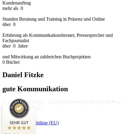
Kundenauftrag​
mehr als
0
Stunden Beratung und Training in Präsenz und Online​
über
0
Erfahrung als Kommunikationsberater, Pressesprecher und
Fachjournalist​
über
0
Jahre
und Mitwirkung an zahlreichen Buchprojekten
0
Bücher
Kundenbewertungen und Erfahrungen zu
Daniel
Fitzke
Daniel Fitzke
gute Kommunikation
SEHR GUT
100%
Empfehlungen auf
ProvenExpert.com
© 2022 Daniel Fitzke – All Rights Reserved | Made with ❤ by
4,90 / 5,00
Göller-Mentoring.de
34
Impressum
SEHR GUT
Cookie-Richtlinie (EU)
Bewertungen auf ProvenExpert.com
Impressum