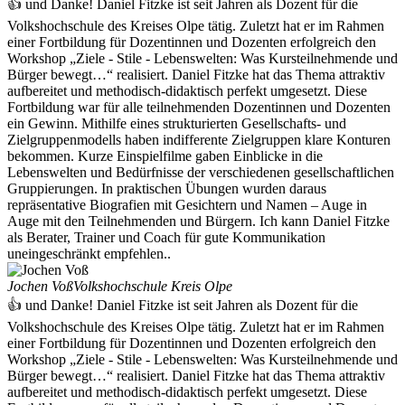
👍 und Danke! Daniel Fitzke ist seit Jahren als Dozent für die
Volkshochschule des Kreises Olpe tätig. Zuletzt hat er im Rahmen
einer Fortbildung für Dozentinnen und Dozenten erfolgreich den
Workshop „Ziele - Stile - Lebenswelten: Was Kursteilnehmende und
Bürger bewegt…“ realisiert. Daniel Fitzke hat das Thema attraktiv
aufbereitet und methodisch-didaktisch perfekt umgesetzt. Diese
Fortbildung war für alle teilnehmenden Dozentinnen und Dozenten
ein Gewinn. Mithilfe eines strukturierten Gesellschafts- und
Zielgruppenmodells haben indifferente Zielgruppen klare Konturen
bekommen. Kurze Einspielfilme gaben Einblicke in die
Lebenswelten und Bedürfnisse der verschiedenen gesellschaftlichen
Gruppierungen. In praktischen Übungen wurden daraus
repräsentative Biografien mit Gesichtern und Namen – Auge in
Auge mit den Teilnehmenden und Bürgern. Ich kann Daniel Fitzke
als Berater, Trainer und Coach für gute Kommunikation
uneingeschränkt empfehlen..
Jochen Voß
Volkshochschule Kreis Olpe
👍 und Danke! Daniel Fitzke ist seit Jahren als Dozent für die
Volkshochschule des Kreises Olpe tätig. Zuletzt hat er im Rahmen
einer Fortbildung für Dozentinnen und Dozenten erfolgreich den
Workshop „Ziele - Stile - Lebenswelten: Was Kursteilnehmende und
Bürger bewegt…“ realisiert. Daniel Fitzke hat das Thema attraktiv
aufbereitet und methodisch-didaktisch perfekt umgesetzt. Diese