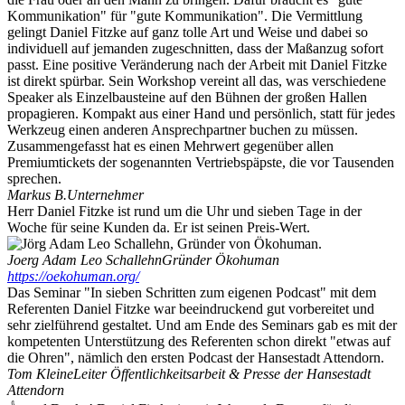
Kommunikation" für "gute Kommunikation". Die Vermittlung
gelingt Daniel Fitzke auf ganz tolle Art und Weise und dabei so
individuell auf jemanden zugeschnitten, dass der Maßanzug sofort
passt. Eine positive Veränderung nach der Arbeit mit Daniel Fitzke
ist direkt spürbar. Sein Workshop vereint all das, was verschiedene
Speaker als Einzelbausteine auf den Bühnen der großen Hallen
propagieren. Kompakt aus einer Hand und persönlich, statt für jedes
Werkzeug einen anderen Ansprechpartner buchen zu müssen.
Zusammengefasst hat es einen Mehrwert gegenüber allen
Premiumtickets der sogenannten Vertriebspäpste, die vor Tausenden
sprechen.
Markus B.
Unternehmer
Herr Daniel Fitzke ist rund um die Uhr und sieben Tage in der
Woche für seine Kunden da. Er ist seinen Preis-Wert.
Joerg Adam Leo Schallehn
Gründer Ökohuman
https://oekohuman.org/
Das Seminar "In sieben Schritten zum eigenen Podcast" mit dem
Referenten Daniel Fitzke war beeindruckend gut vorbereitet und
sehr zielführend gestaltet. Und am Ende des Seminars gab es mit der
kompetenten Unterstützung des Referenten schon direkt "etwas auf
die Ohren", nämlich den ersten Podcast der Hansestadt Attendorn.
Tom Kleine
Leiter Öffentlichkeitsarbeit & Presse der Hansestadt
Attendorn